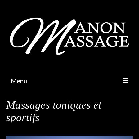
Menu
Massages
Massages toniques et
Massages relaxants
sportifs
Massages énergétiques
Massages toniques et sportifs