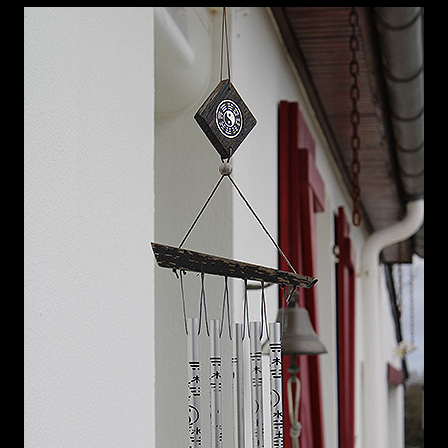
Soin du visage et KOBIDO
Optimiser la relaxation
Entreprises
Formations
Tarifs
Offrir
Actualités